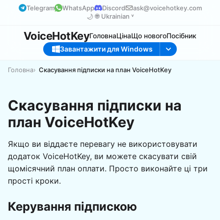
Telegram
WhatsApp
Discord
ask@voicehotkey.com
🌙
🌐
Ukrainian ˅
VoiceHotKey
Головна
Ціна
Що нового
Посібник
Завантажити для Windows
Головна
Скасування підписки на план VoiceHotKey
Скасування підписки на
план VoiceHotKey
Якщо ви віддаєте перевагу не використовувати
додаток VoiceHotKey, ви можете скасувати свій
щомісячний план оплати. Просто виконайте ці три
прості кроки.
Керування підпискою